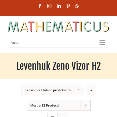
Salta
Facebook
Instagram
LinkedIn
Pinterest
WhatsApp
al
contenuto
Vai a...
Levenhuk Zeno Vizor H2
Ordina per
Ordine predefinito
Mostra
12 Prodotti