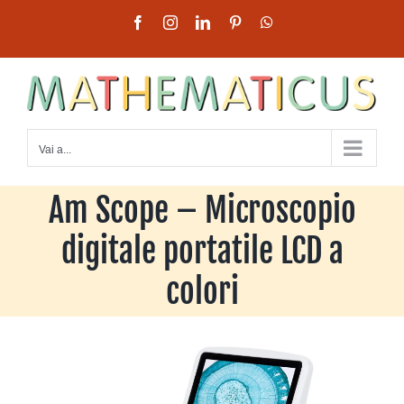
Salta
Facebook
Instagram
LinkedIn
Pinterest
WhatsApp
al
contenuto
Vai a...
Am Scope – Microscopio
digitale portatile LCD a
colori