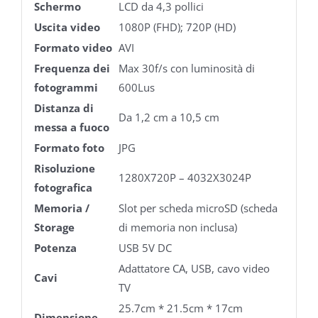
Schermo
LCD da 4,3 pollici
Uscita video
1080P (FHD); 720P (HD)
Formato video
AVI
Frequenza dei
Max 30f/s con luminosità di
fotogrammi
600Lus
Distanza di
Da 1,2 cm a 10,5 cm
messa a fuoco
Formato foto
JPG
Risoluzione
1280X720P – 4032X3024P
fotografica
Memoria /
Slot per scheda microSD (scheda
Storage
di memoria non inclusa)
Potenza
USB 5V DC
Adattatore CA, USB, cavo video
Cavi
TV
25.7cm * 21.5cm * 17cm
Dimensione