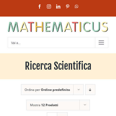
Salta
Facebook
Instagram
LinkedIn
Pinterest
WhatsApp
al
contenuto
Vai a...
Ricerca Scientifica
Ordina per
Ordine predefinito
Mostra
12 Prodotti