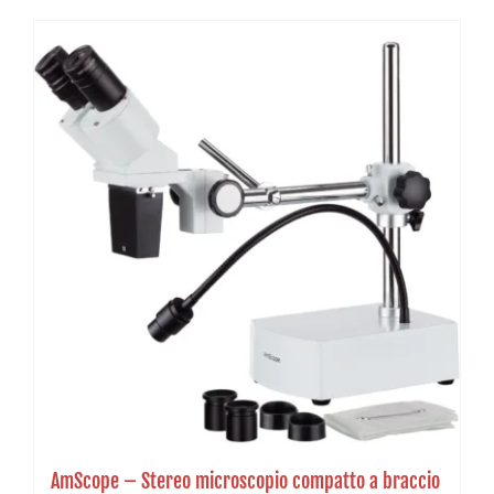
AmScope – Stereo microscopio compatto a braccio