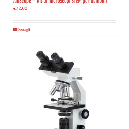
AmScope – Kit di microscopi STEM per bambini
€
72.00
Dettagli