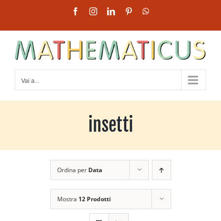
Salta
Facebook
Instagram
LinkedIn
Pinterest
WhatsApp
al
contenuto
Vai a...
insetti
Ordina per
Data
Mostra
12 Prodotti