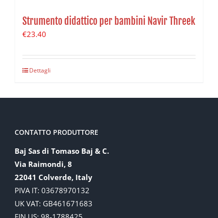
Strumento didattico per bambini Navir Threek
€
23.40
Dettagli
CONTATTO PRODUTTORE
Baj Sas di Tomaso Baj & C.
Via Raimondi, 8
22041 Colverde, Italy
PIVA IT: 03678970132
UK VAT: GB461671683
EIN US: 98-1788425