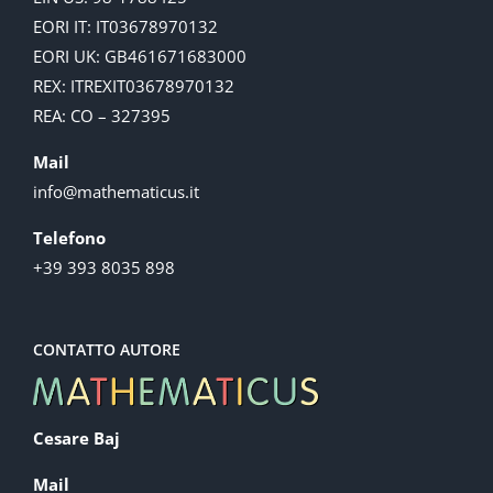
EORI IT: IT03678970132
EORI UK: GB461671683000
REX: ITREXIT03678970132
REA: CO – 327395
Mail
info@mathematicus.it
Telefono
+39 393 8035 898
CONTATTO AUTORE
Cesare Baj
Mail