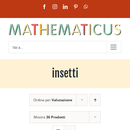
Salta
Facebook
Instagram
LinkedIn
Pinterest
WhatsApp
al
contenuto
Vai a...
insetti
Ordina per
Valutazione
Mostra
36 Prodotti