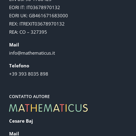
EORI IT: IT03678970132
EORI UK: GB461671683000
REX: ITREXIT03678970132
REA: CO – 327395
Mail
info@mathematicus.it
Telefono
+39 393 8035 898
CONTATTO AUTORE
Cesare Baj
Mail