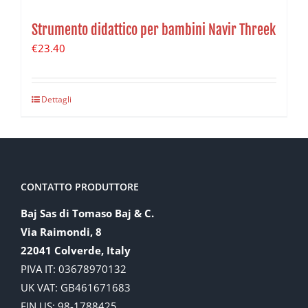
Strumento didattico per bambini Navir Threek
€
23.40
Dettagli
CONTATTO PRODUTTORE
Baj Sas di Tomaso Baj & C.
Via Raimondi, 8
22041 Colverde, Italy
PIVA IT: 03678970132
UK VAT: GB461671683
EIN US: 98-1788425