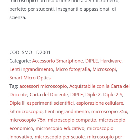
microscopio con risoluzione fino a 0.9 micrometro,
perfetto per studenti, insegnanti e appassionati di
scienza.
COD:
SMO - D2001
Categorie:
Accessorio Smartphone
,
DIPLE
,
Hardware
,
Lenti ingrandimento
,
Micro fotografia
,
Microscopi
,
Smart Micro Optics
Tag:
accessori microscopio
,
Acquistabile con la Carta del
Docente
,
Carta del Docente
,
DIPLE
,
Diple 2
,
Diple 2 S
,
Diple II
,
esperimenti scientifici
,
esplorazione cellulare
,
kit microscopio
,
Lenti ingrandimento
,
microscopio 35x
,
microscopio 75x
,
microscopio compatto
,
microscopio
economico
,
microscopio educativo
,
microscopio
innovativo
,
microscopio per scuole
,
microscopio per