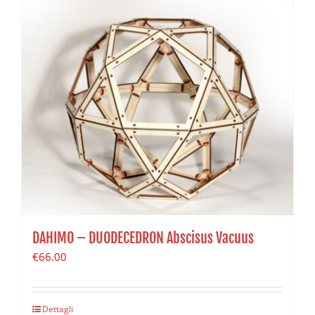
DAHIMO – DUODECEDRON Abscisus Vacuus
€
66.00
Dettagli