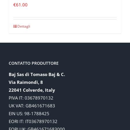
€
61.00
Dettagli
CONTATTO PRODUTTORE
Baj Sas di Tomaso Baj & C.
Via Raimondi, 8
22041 Colverde, Italy
PIVA IT: 03678970132
UK VAT: GB461671683
EIN US: 98-1788425
EORI IT: IT03678970132
EORI UK: GB461671683000