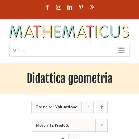
Salta
Facebook
Instagram
LinkedIn
Pinterest
WhatsApp
al
contenuto
Vai a...
Didattica geometria
Ordina per
Valutazione
Mostra
12 Prodotti