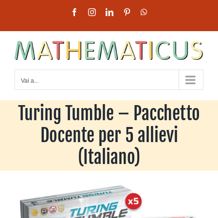
Salta
Facebook
Instagram
LinkedIn
Pinterest
WhatsApp
al
contenuto
Vai a...
Turing Tumble – Pacchetto
Docente per 5 allievi
(Italiano)