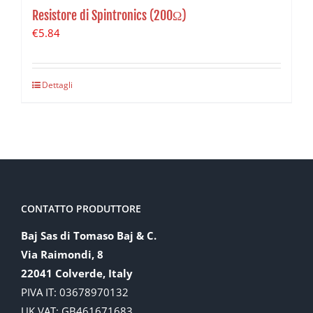
Resistore di Spintronics (200Ω)
€
5.84
Dettagli
CONTATTO PRODUTTORE
Baj Sas di Tomaso Baj & C.
Via Raimondi, 8
22041 Colverde, Italy
PIVA IT: 03678970132
UK VAT: GB461671683