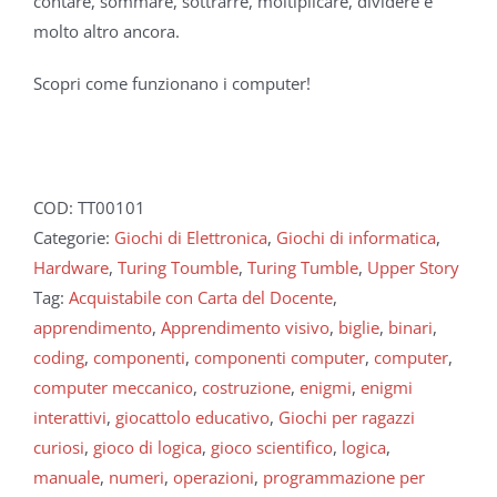
contare, sommare, sottrarre, moltiplicare, dividere e
molto altro ancora.
Scopri come funzionano i computer!
COD:
TT00101
Categorie:
Giochi di Elettronica
,
Giochi di informatica
,
Hardware
,
Turing Toumble
,
Turing Tumble
,
Upper Story
Tag:
Acquistabile con Carta del Docente
,
apprendimento
,
Apprendimento visivo
,
biglie
,
binari
,
coding
,
componenti
,
componenti computer
,
computer
,
computer meccanico
,
costruzione
,
enigmi
,
enigmi
interattivi
,
giocattolo educativo
,
Giochi per ragazzi
curiosi
,
gioco di logica
,
gioco scientifico
,
logica
,
manuale
,
numeri
,
operazioni
,
programmazione per