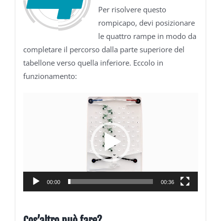
Per risolvere questo
rompicapo, devi posizionare
le quattro rampe in modo da
completare il percorso dalla parte superiore del
tabellone verso quella inferiore. Eccolo in
funzionamento:
Video
Player
00:00
00:36
Cos’altro può fare?