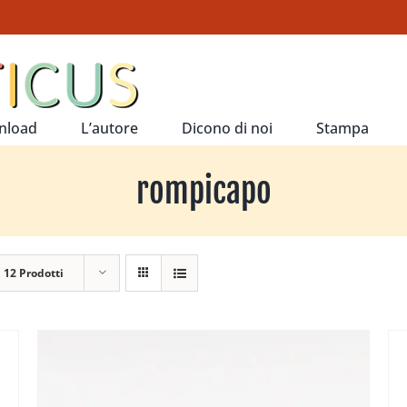
nload
L’autore
Dicono di noi
Stampa
rompicapo
a
12 Prodotti