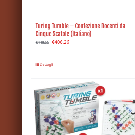
Turing Tumble – Confezione Docenti da
Cinque Scatole (Italiano)
Il
Il
€
406.26
€
448.55
prezzo
prezzo
originale
attuale
Dettagli
era:
è:
€448.55.
€406.26.