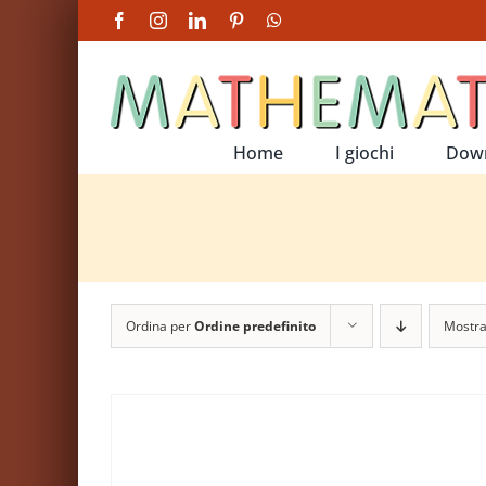
Salta
Facebook
Instagram
LinkedIn
Pinterest
WhatsApp
al
contenuto
Home
I giochi
Dow
Ordina per
Ordine predefinito
Mostr