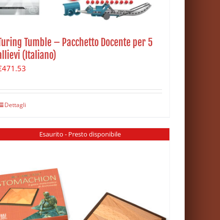
Turing Tumble – Pacchetto Docente per 5
allievi (Italiano)
€
471.53
Dettagli
Esaurito - Presto disponibile