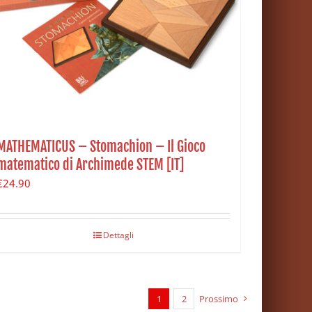
MATHEMATICUS – Stomachion – Il Gioco
matematico di Archimede STEM [IT]
€
24.90
Dettagli
1
2
Prossimo