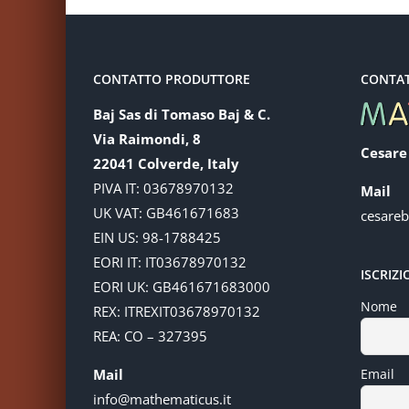
CONTATTO PRODUTTORE
CONTA
Baj Sas di Tomaso Baj & C.
Via Raimondi, 8
Cesare
22041 Colverde, Italy
PIVA IT: 03678970132
Mail
UK VAT: GB461671683
cesare
EIN US: 98-1788425
EORI IT: IT03678970132
ISCRIZ
EORI UK: GB461671683000
Nome
REX: ITREXIT03678970132
REA: CO – 327395
Mail
Email
info@mathematicus.it