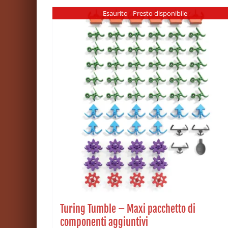
Esaurito - Presto disponibile
Turing Tumble – Maxi pacchetto di
componenti aggiuntivi