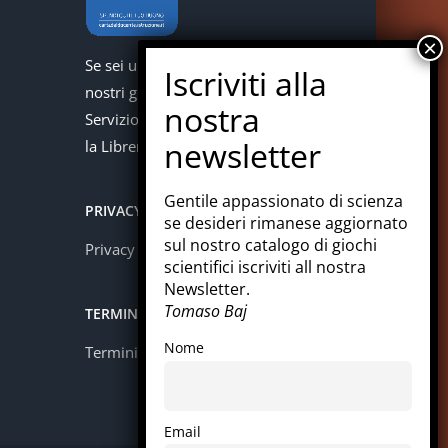
Se sei un docente puoi acquistare i
nostri giochi con la carta del docente.
Servizio offerto in collaborazione con
la Libreria Colosi di Messina.
Gentile appassionato di scienza
PRIVACY
se desideri rimanese aggiornato
sul nostro catalogo di giochi
Privacy policy
scientifici iscriviti all nostra
Newsletter.
Tomaso Baj
TERMINI E CONDIZIONI
Nome
Termini e condizioni
Email