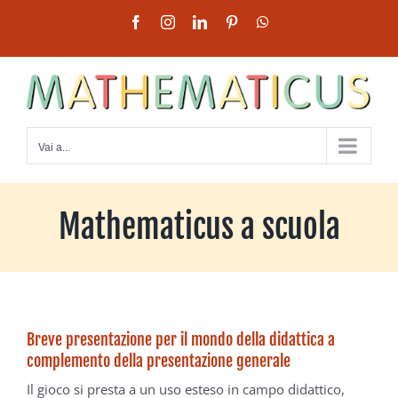
Salta
Facebook
Instagram
LinkedIn
Pinterest
WhatsApp
al
contenuto
Vai a...
Mathematicus a scuola
Breve presentazione per il mondo della didattica a
complemento della presentazione generale
Il gioco si presta a un uso esteso in campo didattico,