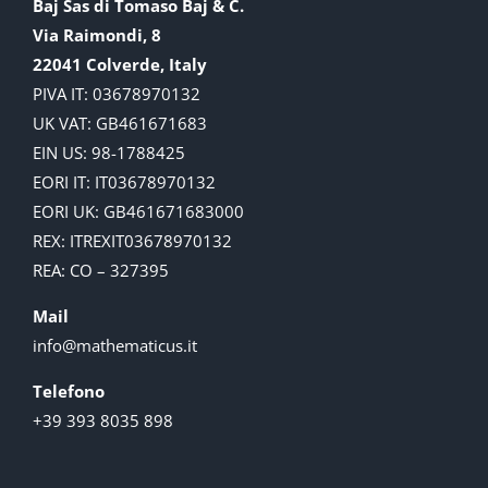
Baj Sas di Tomaso Baj & C.
Via Raimondi, 8
22041 Colverde, Italy
PIVA IT: 03678970132
UK VAT: GB461671683
EIN US: 98-1788425
EORI IT: IT03678970132
EORI UK: GB461671683000
REX: ITREXIT03678970132
REA: CO – 327395
Mail
info@mathematicus.it
Telefono
+39 393 8035 898