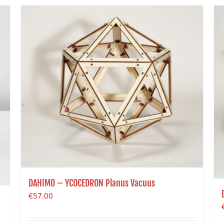
DAHIMO – YCOCEDRON Planus Vacuus
€
57.00