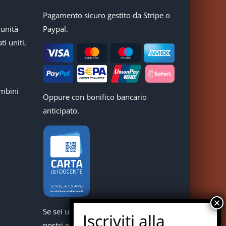
Pagamento sicuro gestito da Stripe o
munità
Paypal.
ti uniti,
mbini
Oppure con bonifico bancario
anticipato.
Se sei un docente puoi acquistare i
nostri giochi con la carta del docente.