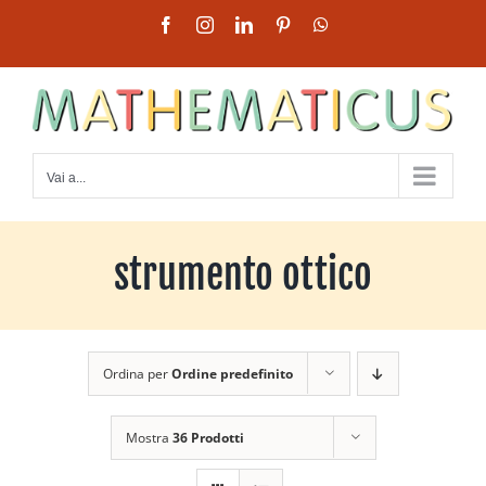
Salta
Facebook
Instagram
LinkedIn
Pinterest
WhatsApp
al
contenuto
Vai a...
strumento ottico
Ordina per
Ordine predefinito
Mostra
36 Prodotti