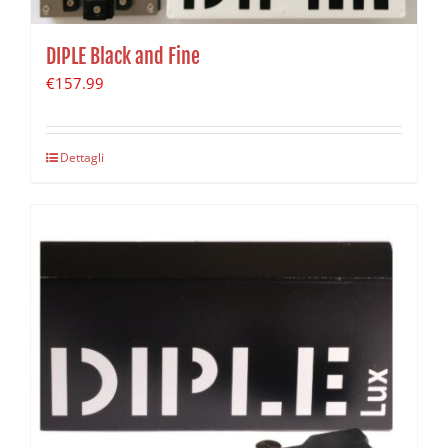
DIPLE Black and Fine
€
157.99
Dettagli