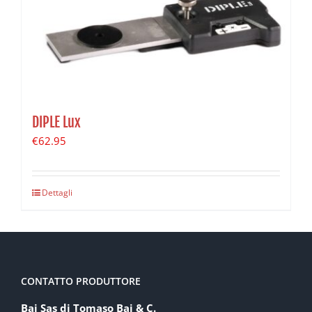
DIPLE Lux
€
62.95
Dettagli
CONTATTO PRODUTTORE
Baj Sas di Tomaso Baj & C.