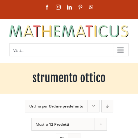
Salta
Facebook
Instagram
LinkedIn
Pinterest
WhatsApp
al
contenuto
Vai a...
strumento ottico
Ordina per
Ordine predefinito
Mostra
12 Prodotti