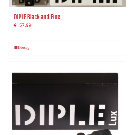
DIPLE Black and Fine
€
157.99
Dettagli