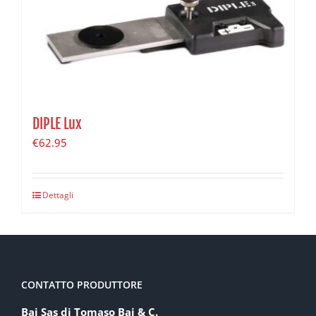
DIPLE Lux
€
62.95
Dettagli
CONTATTO PRODUTTORE
Baj Sas di Tomaso Baj & C.