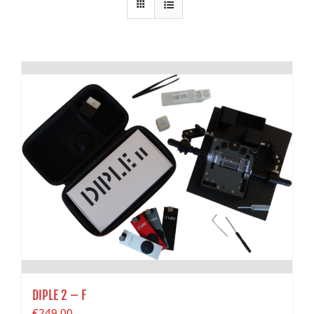
DIPLE 2 – F
€
249.00