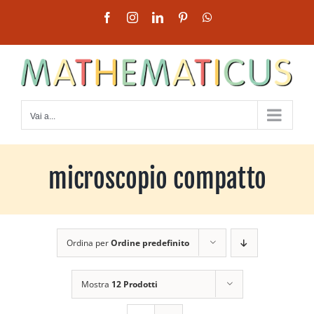
Salta
Facebook
Instagram
LinkedIn
Pinterest
WhatsApp
al
contenuto
Vai a...
microscopio compatto
Ordina per
Ordine predefinito
Mostra
12 Prodotti