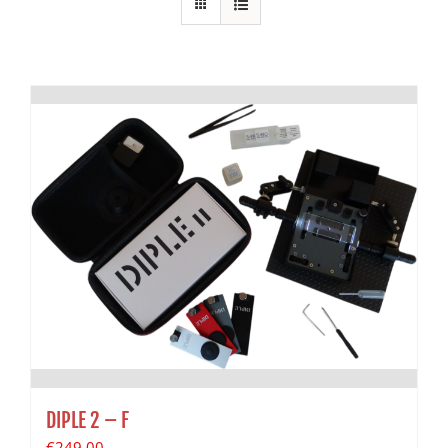
DIPLE 2 – F
€
249.00