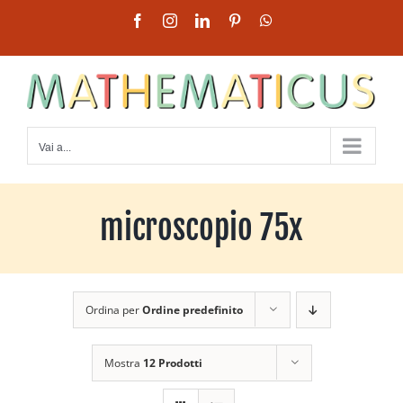
Salta
Facebook
Instagram
LinkedIn
Pinterest
WhatsApp
al
contenuto
Vai a...
microscopio 75x
Ordina per
Ordine predefinito
Mostra
12 Prodotti