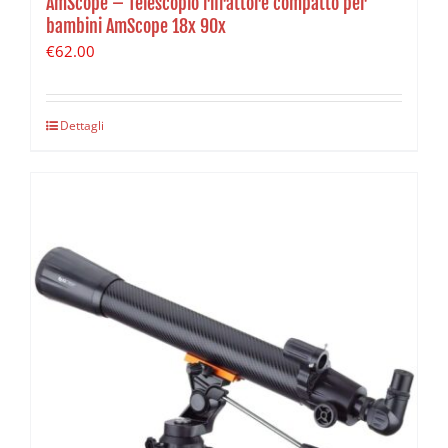
AmScope – Telescopio rifrattore compatto per
bambini AmScope 18x 90x
€
62.00
Dettagli