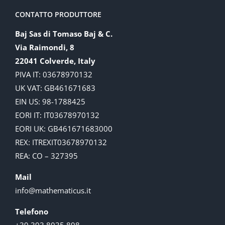
CONTATTO PRODUTTORE
Baj Sas di Tomaso Baj & C.
Via Raimondi, 8
22041 Colverde, Italy
PIVA IT: 03678970132
UK VAT: GB461671683
EIN US: 98-1788425
EORI IT: IT03678970132
EORI UK: GB461671683000
REX: ITREXIT03678970132
REA: CO – 327395
Mail
info@mathematicus.it
Telefono
+39 393 8035 898