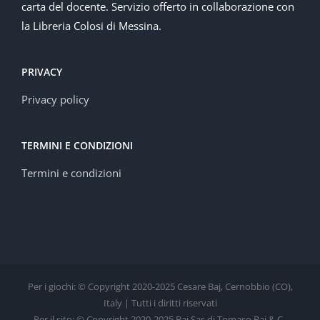
carta del docente. Servizio offerto in collaborazione con
la Libreria Colosi di Messina.
PRIVACY
Privacy policy
TERMINI E CONDIZIONI
Termini e condizioni
Per i giochi: © Copyright 2020-2025 Cesare Baj, Cernobbio (CO),
Italy | Tutti i diritti riservati
Per il sito: © Copyright 2020-2025 Baj Sas di Tomaso Baj & C.,