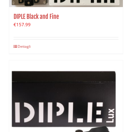
DIPLE Black and Fine
€
157.99
Dettagli