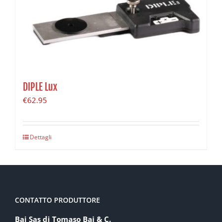
DIPLE Lux
€
62.95
Dettagli
CONTATTO PRODUTTORE
Baj Sas di Tomaso Baj & C.