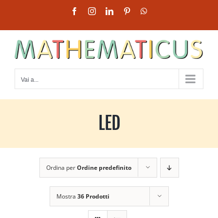
Salta
Facebook
Instagram
LinkedIn
Pinterest
WhatsApp
al
contenuto
Vai a...
LED
Ordina per
Ordine predefinito
Mostra
36 Prodotti