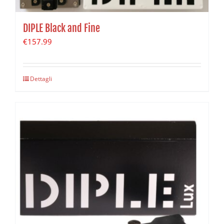
DIPLE Black and Fine
€
157.99
Dettagli