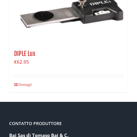
DIPLE Lux
€
62.95
Dettagli
CONTATTO PRODUTTORE
Baj Sas di Tomaso Baj & C.