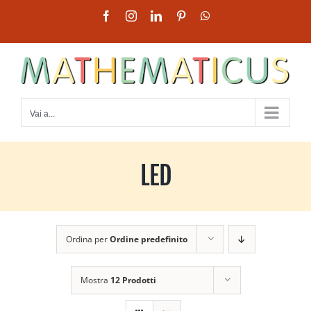
Salta
Facebook
Instagram
LinkedIn
Pinterest
WhatsApp
al
contenuto
Vai a...
LED
Ordina per
Ordine predefinito
Mostra
12 Prodotti