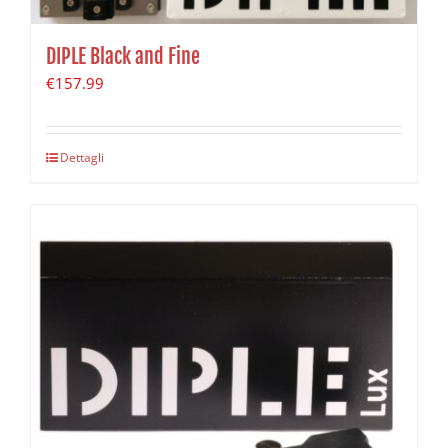
DIPLE Black and Fine
€
157.99
Dettagli