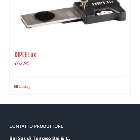
DIPLE Lux
€
62.95
Dettagli
CONTATTO PRODUTTORE
Baj Sas di Tomaso Baj & C.