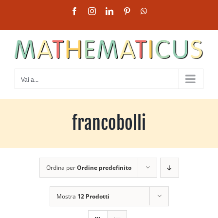
Salta
Facebook
Instagram
LinkedIn
Pinterest
WhatsApp
al
contenuto
Vai a...
francobolli
Ordina per
Ordine predefinito
Mostra
12 Prodotti