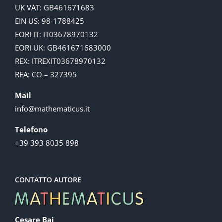
UK VAT: GB461671683
EIN US: 98-1788425
EORI IT: IT03678970132
EORI UK: GB461671683000
REX: ITREXIT03678970132
REA: CO – 327395
Mail
info@mathematicus.it
Telefono
+39 393 8035 898
CONTATTO AUTORE
Cesare Baj