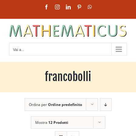
Salta
Facebook
Instagram
LinkedIn
Pinterest
WhatsApp
al
contenuto
Vai a...
francobolli
Ordina per
Ordine predefinito
Mostra
12 Prodotti