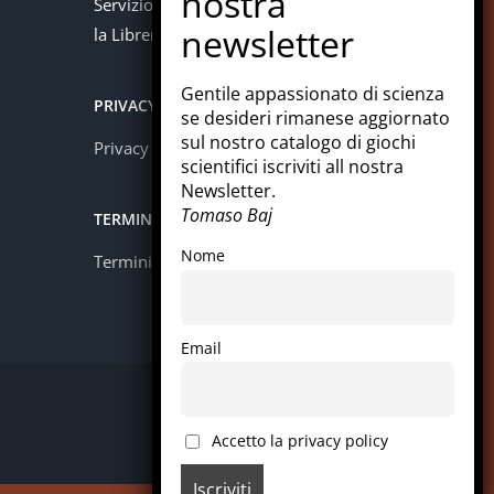
Servizio offerto in collaborazione con
la Libreria Colosi di Messina.
Gentile appassionato di scienza
PRIVACY
se desideri rimanese aggiornato
sul nostro catalogo di giochi
Privacy policy
scientifici iscriviti all nostra
Newsletter.
Tomaso Baj
TERMINI E CONDIZIONI
Nome
Termini e condizioni
Email
Facebook
Instagram
LinkedIn
Pinterest
WhatsApp
Accetto la privacy policy