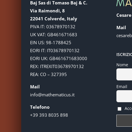
Baj Sas di Tomaso Baj & C.
Via Raimondi, 8
Cesare
22041 Colverde, Italy
PIVA IT: 03678970132
Mail
UK VAT: GB461671683
cesare
EIN US: 98-1788425
EORI IT: IT03678970132
ISCRIZ
EORI UK: GB461671683000
Nome
REX: ITREXIT03678970132
REA: CO – 327395
Mail
Email
info@mathematicus.it
Telefono
Acce
+39 393 8035 898