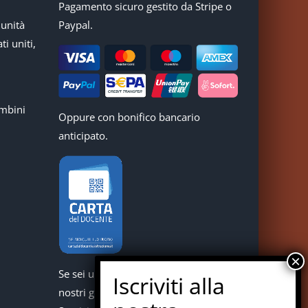
Pagamento sicuro gestito da Stripe o
munità
Paypal.
ti uniti,
mbini
Oppure con bonifico bancario
anticipato.
Se sei un docente puoi acquistare i
nostri giochi con la carta del docente.