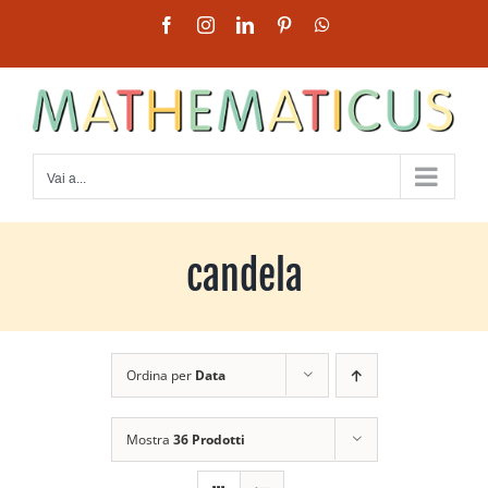
Salta
Facebook
Instagram
LinkedIn
Pinterest
WhatsApp
al
contenuto
Vai a...
candela
Ordina per
Data
Mostra
36 Prodotti