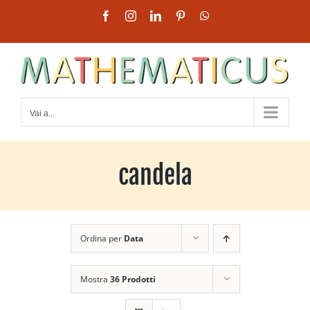
Salta
Facebook
Instagram
LinkedIn
Pinterest
WhatsApp
al
contenuto
Vai a...
candela
Ordina per
Data
Mostra
36 Prodotti