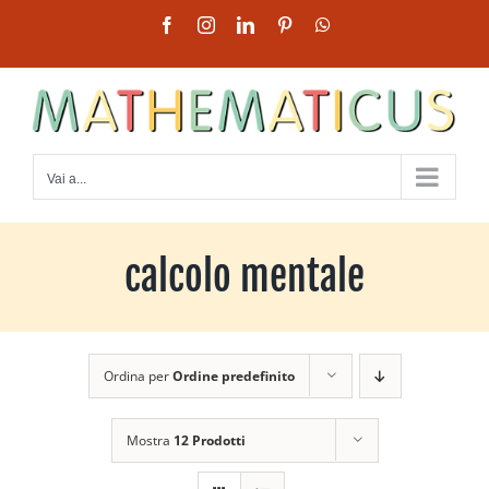
Salta
Facebook
Instagram
LinkedIn
Pinterest
WhatsApp
al
contenuto
Vai a...
calcolo mentale
Ordina per
Ordine predefinito
Mostra
12 Prodotti