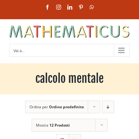
Salta
Facebook
Instagram
LinkedIn
Pinterest
WhatsApp
al
contenuto
Vai a...
calcolo mentale
Ordina per
Ordine predefinito
Mostra
12 Prodotti