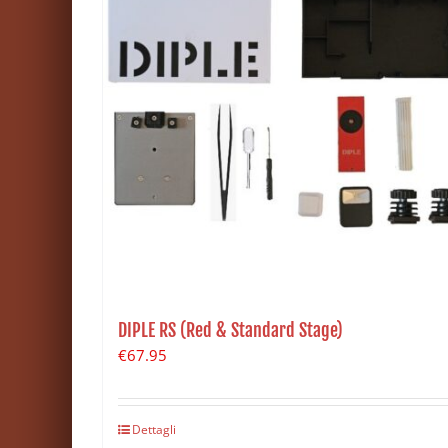
DIPLE RS (Red & Standard Stage)
€
67.95
Dettagli