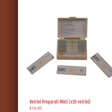
Vetrini Preparati Misti (x10 vetrini)
€
16.00