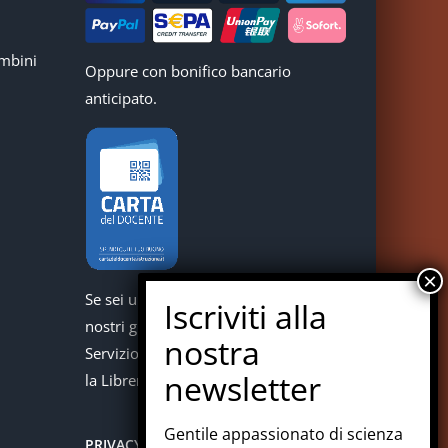
mbini
Oppure con bonifico bancario
anticipato.
Se sei un docente puoi acquistare i
nostri giochi con la carta del docente.
Servizio offerto in collaborazione con
la Libreria Colosi di Messina.
Gentile appassionato di scienza
PRIVACY