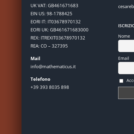
UK VAT: GB461671683
cesare
EIN US: 98-1788425
EORI IT: IT03678970132
ISCRIZ
EORI UK: GB461671683000
Nome
REX: ITREXIT03678970132
REA: CO – 327395
Mail
Email
info@mathematicus.it
Telefono
Acce
+39 393 8035 898