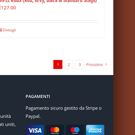
€
127.00
Dettagli
1
2
3
Prossimo
PAGAMENTI
Pagamento sicuro gestito da Stripe o
munità
Paypal.
ti uniti,