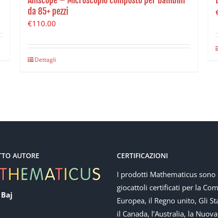
da 85+ pezzi
€
110.00
Dettagli
TTO AUTORE
CERTIFICAZIONI
I prodotti Mathematicus sono
giocattoli certificati per la Co
 Baj
Europea, il Regno unito, Gli Sta
il Canada, l’Australia, la Nuova