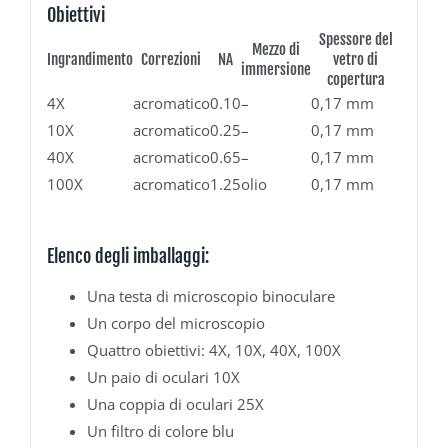
Obiettivi
Spessore del
Mezzo di
Ingrandimento
Correzioni
NA
vetro di
immersione
copertura
4X
acromatico
0.10
–
0,17 mm
10X
acromatico
0.25
–
0,17 mm
40X
acromatico
0.65
–
0,17 mm
100X
acromatico
1.25
olio
0,17 mm
Elenco degli imballaggi:
Una testa di microscopio binoculare
Un corpo del microscopio
Quattro obiettivi: 4X, 10X, 40X, 100X
Un paio di oculari 10X
Una coppia di oculari 25X
Un filtro di colore blu