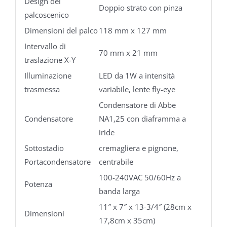
Design del
Doppio strato con pinza
palcoscenico
Dimensioni del palco
118 mm x 127 mm
Intervallo di
70 mm x 21 mm
traslazione X-Y
Illuminazione
LED da 1W a intensità
trasmessa
variabile, lente fly-eye
Condensatore di Abbe
Condensatore
NA1,25 con diaframma a
iride
Sottostadio
cremagliera e pignone,
Portacondensatore
centrabile
100-240VAC 50/60Hz a
Potenza
banda larga
11″ x 7″ x 13-3/4″ (28cm x
Dimensioni
17,8cm x 35cm)