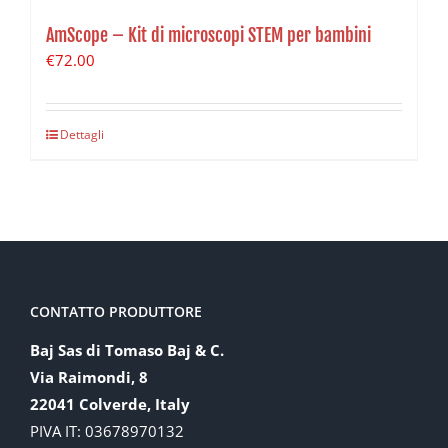
AmScope – Kit di microscopi STEM per bambini
€
72.00
Dettagli
CONTATTO PRODUTTORE
Baj Sas di Tomaso Baj & C.
Via Raimondi, 8
22041 Colverde, Italy
PIVA IT: 03678970132