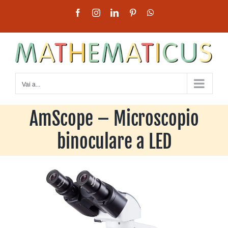
Salta
Facebook
Instagram
LinkedIn
Pinterest
WhatsApp
al
contenuto
Vai a...
AmScope – Microscopio
binoculare a LED