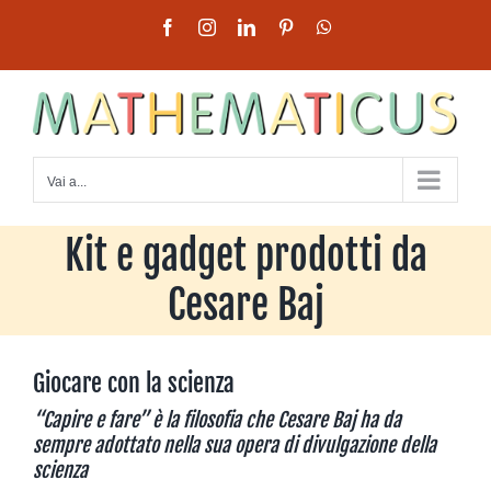
Salta
Facebook
Instagram
LinkedIn
Pinterest
WhatsApp
al
contenuto
Vai a...
Kit e gadget prodotti da
Cesare Baj
Giocare con la scienza
“Capire e fare” è la filosofia che Cesare Baj ha da
sempre adottato
nella sua opera di divulgazione della
scienza