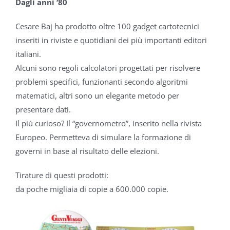
Dagli anni ‘80
Cesare Baj ha prodotto oltre 100
gadget cartotecnici
inseriti in riviste e
quotidiani dei più importanti editori
italiani.
Alcuni sono regoli calcolatori proget
tati per risolvere
problemi specifici,
funzionanti secondo algoritmi
mate
matici, altri sono un elegante metodo
per
presentare dati.
Il più curioso? Il “governometro”,
inserito nella rivista
Europeo
. Permet
teva di simulare la formazione
di
governi in base al risultato delle
elezioni.
Tirature di questi prodotti:
da poche migliaia di copie a 600.000
copie.