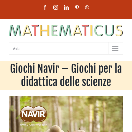
Salta
Facebook
Instagram
LinkedIn
Pinterest
WhatsApp
al
contenuto
Vai a...
Giochi Navir – Giochi per la
didattica delle scienze