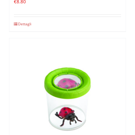
€
8.80
Dettagli