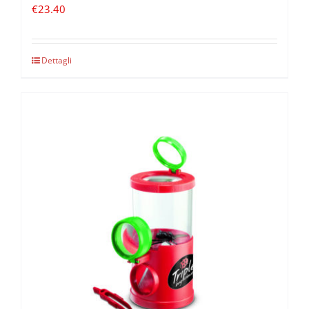
€
23.40
Dettagli