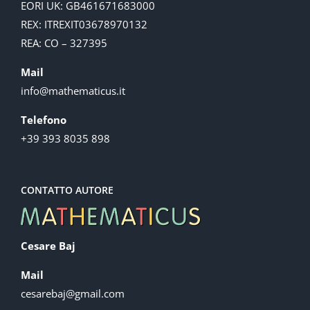
EORI UK: GB461671683000
REX: ITREXIT03678970132
REA: CO – 327395
Mail
info@mathematicus.it
Telefono
+39 393 8035 898
CONTATTO AUTORE
Cesare Baj
Mail
cesarebaj@gmail.com