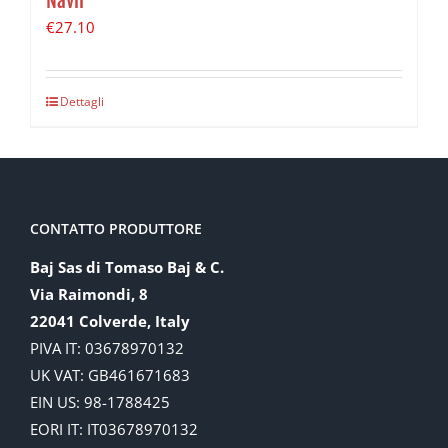
Navir
€
27.10
Dettagli
CONTATTO PRODUTTORE
Baj Sas di Tomaso Baj & C.
Via Raimondi, 8
22041 Colverde, Italy
PIVA IT: 03678970132
UK VAT: GB461671683
EIN US: 98-1788425
EORI IT: IT03678970132