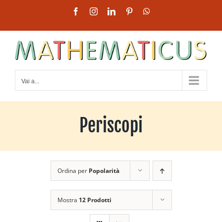
Salta
Facebook
Instagram
LinkedIn
Pinterest
WhatsApp
al
contenuto
Vai a...
Periscopi
Ordina per
Popolarità
Mostra
12 Prodotti