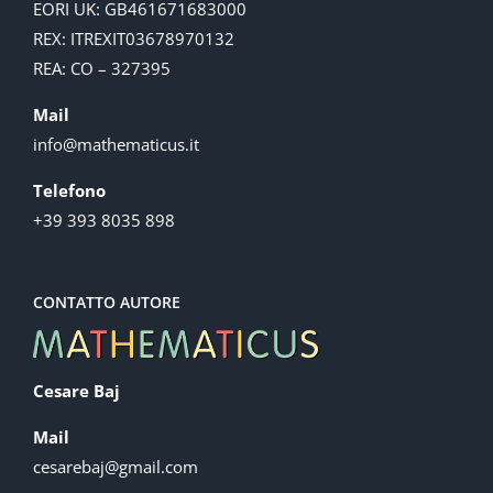
EORI UK: GB461671683000
REX: ITREXIT03678970132
REA: CO – 327395
Mail
info@mathematicus.it
Telefono
+39 393 8035 898
CONTATTO AUTORE
Cesare Baj
Mail
cesarebaj@gmail.com