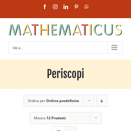
Salta
Facebook
Instagram
LinkedIn
Pinterest
WhatsApp
al
contenuto
Vai a...
Periscopi
Ordina per
Ordine predefinito
Mostra
12 Prodotti