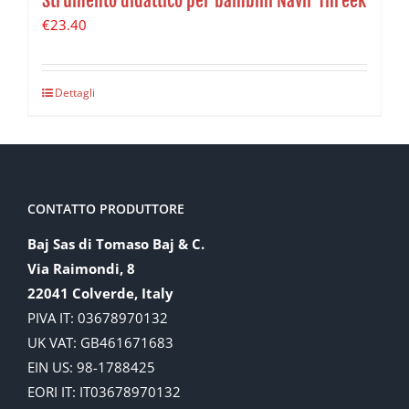
Strumento didattico per bambini Navir Threek
€
23.40
Dettagli
CONTATTO PRODUTTORE
Baj Sas di Tomaso Baj & C.
Via Raimondi, 8
22041 Colverde, Italy
PIVA IT: 03678970132
UK VAT: GB461671683
EIN US: 98-1788425
EORI IT: IT03678970132