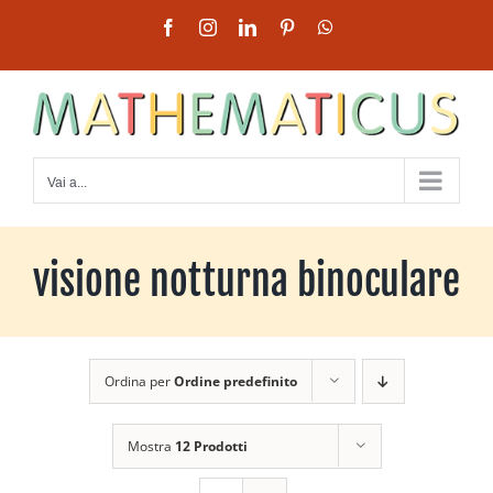
Salta
Facebook
Instagram
LinkedIn
Pinterest
WhatsApp
al
contenuto
Vai a...
visione notturna binoculare
Ordina per
Ordine predefinito
Mostra
12 Prodotti