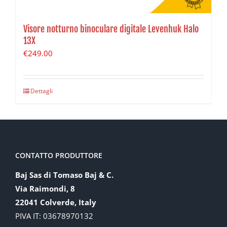
Visore notturno binoculare digitale Levenhuk Halo
13X
€
249.00
Dettagli
CONTATTO PRODUTTORE
Baj Sas di Tomaso Baj & C.
Via Raimondi, 8
22041 Colverde, Italy
PIVA IT: 03678970132