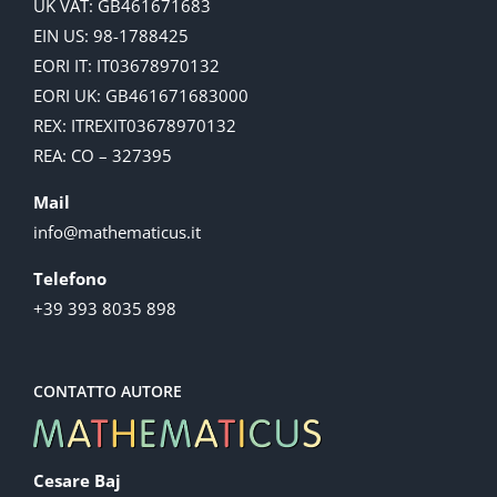
UK VAT: GB461671683
EIN US: 98-1788425
EORI IT: IT03678970132
EORI UK: GB461671683000
REX: ITREXIT03678970132
REA: CO – 327395
Mail
info@mathematicus.it
Telefono
+39 393 8035 898
CONTATTO AUTORE
Cesare Baj