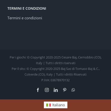
TERMINI E CONDIZIONI
Termini e condizioni
Per i giochi: © Copyright 2020-2025 Cesare Baj, Cernobbio (CO),
Italy | Tutti i diritti riservati
Per il sito: © Copyright 2020-2025 Baj Sas di Tomaso Baj & C.,
Colverde (CO), Italy | Tutti i diritti Riservati
P.IVA: 03678970132
Facebook
Instagram
LinkedIn
Pinterest
WhatsApp
Italiano