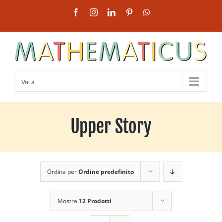
Salta
Facebook
Instagram
LinkedIn
Pinterest
WhatsApp
al
contenuto
Vai a...
Upper Story
Ordina per
Ordine predefinito
Mostra
12 Prodotti