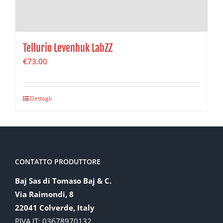
Tellurio Levenhuk LabZZ
€
73.00
Dettagli
CONTATTO PRODUTTORE
Baj Sas di Tomaso Baj & C.
Via Raimondi, 8
22041 Colverde, Italy
PIVA IT: 03678970132