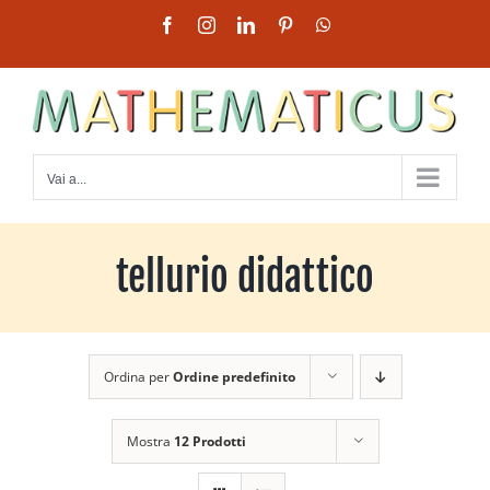
Salta
Facebook
Instagram
LinkedIn
Pinterest
WhatsApp
al
contenuto
Vai a...
tellurio didattico
Ordina per
Ordine predefinito
Mostra
12 Prodotti