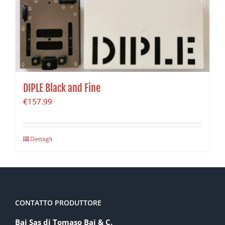
DIPLE Black and Fine
€
157.99
Dettagli
CONTATTO PRODUTTORE
Baj Sas di Tomaso Baj & C.