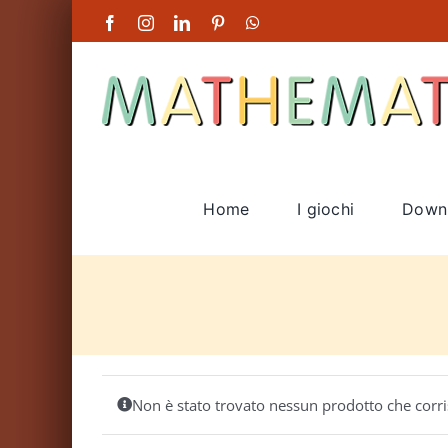
Salta
Facebook
Instagram
LinkedIn
Pinterest
WhatsApp
al
contenuto
Home
I giochi
Down
Non è stato trovato nessun prodotto che corri