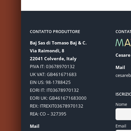
CONTATTO PRODUTTORE
CONTA
Baj Sas di Tomaso Baj & C.
Via Raimondi, 8
Cesare
22041 Colverde, Italy
PIVA IT: 03678970132
Mail
UK VAT: GB461671683
cesare
EIN US: 98-1788425
EORI IT: IT03678970132
ISCRIZ
EORI UK: GB461671683000
Nome
REX: ITREXIT03678970132
REA: CO – 327395
Mail
Email