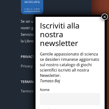
Se sei un docente puoi acquistare i
nostri giochi con la carta del docente.
Servizio offerto in collaborazione con
la Libreria Colosi di Messina.
Gentile appassionato di scienza
PRIVACY
se desideri rimanese aggiornato
sul nostro catalogo di giochi
Privacy policy
scientifici iscriviti all nostra
Newsletter.
Tomaso Baj
TERMINI E CONDIZIONI
Nome
Termini e condizioni