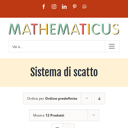
Salta
Facebook
Instagram
LinkedIn
Pinterest
WhatsApp
al
contenuto
Vai a...
Sistema di scatto
Ordina per
Ordine predefinito
Mostra
12 Prodotti