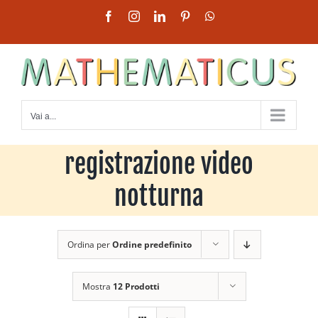
Salta
Facebook
Instagram
LinkedIn
Pinterest
WhatsApp
al
contenuto
Vai a...
registrazione video
notturna
Ordina per
Ordine predefinito
Mostra
12 Prodotti