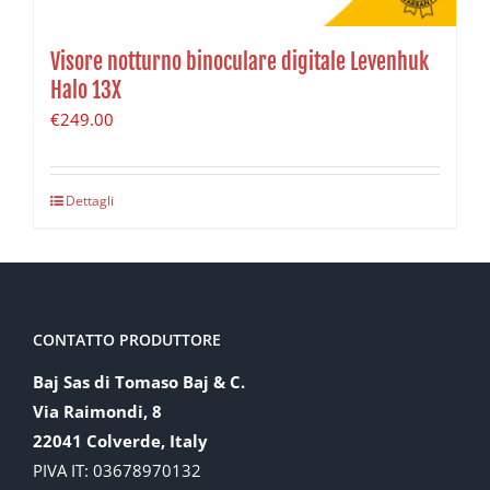
Visore notturno binoculare digitale Levenhuk
Halo 13X
€
249.00
Dettagli
CONTATTO PRODUTTORE
Baj Sas di Tomaso Baj & C.
Via Raimondi, 8
22041 Colverde, Italy
PIVA IT: 03678970132