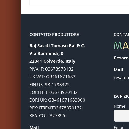
CONTATTO PRODUTTORE
CONTA
Baj Sas di Tomaso Baj & C.
Via Raimondi, 8
Cesare
22041 Colverde, Italy
PIVA IT: 03678970132
Mail
UK VAT: GB461671683
cesare
EIN US: 98-1788425
EORI IT: IT03678970132
ISCRIZ
EORI UK: GB461671683000
Nome
REX: ITREXIT03678970132
REA: CO – 327395
Mail
Email