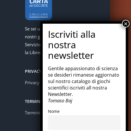
Se sei un docente puoi acquistare i
nostri giochi con la carta del docente.
Servizio offerto in collaborazione con
la Libreria Colosi di Messina.
Gentile appassionato di scienza
PRIVACY
se desideri rimanese aggiornato
sul nostro catalogo di giochi
Privacy policy
scientifici iscriviti all nostra
Newsletter.
Tomaso Baj
TERMINI E CONDIZIONI
Nome
Termini e condizioni