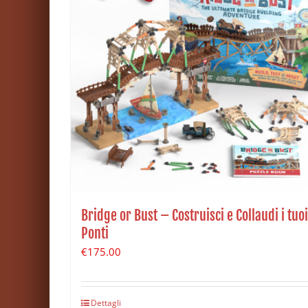
Bridge or Bust – Costruisci e Collaudi i tuoi
Ponti
€
175.00
Dettagli