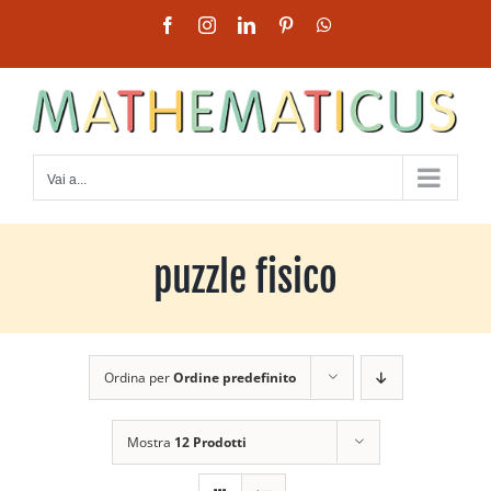
Salta
Facebook
Instagram
LinkedIn
Pinterest
WhatsApp
al
contenuto
Vai a...
puzzle fisico
Ordina per
Ordine predefinito
Mostra
12 Prodotti