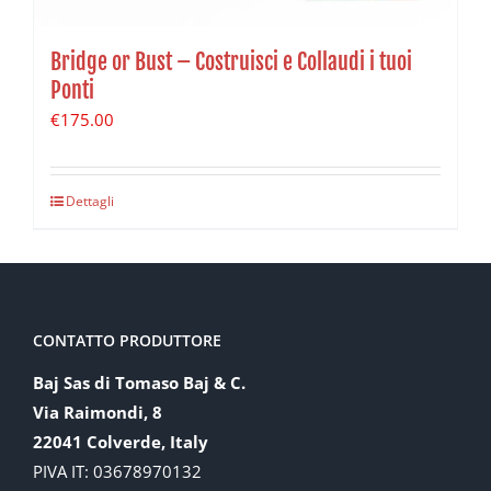
Bridge or Bust – Costruisci e Collaudi i tuoi
Ponti
€
175.00
Dettagli
CONTATTO PRODUTTORE
Baj Sas di Tomaso Baj & C.
Via Raimondi, 8
22041 Colverde, Italy
PIVA IT: 03678970132