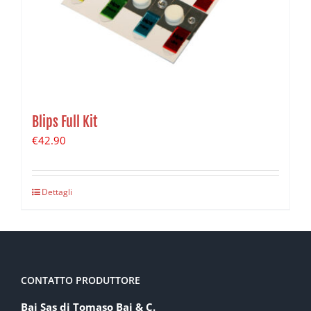
Blips Full Kit
€
42.90
Dettagli
CONTATTO PRODUTTORE
Baj Sas di Tomaso Baj & C.