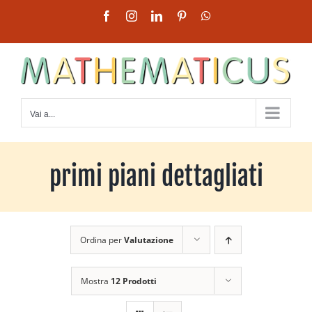
Salta
Facebook
Instagram
LinkedIn
Pinterest
WhatsApp
al
contenuto
Vai a...
primi piani dettagliati
Ordina per
Valutazione
Mostra
12 Prodotti