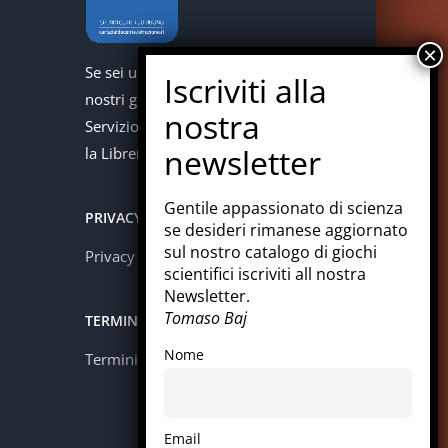
Se sei un docente puoi acquistare i
nostri giochi con la carta del docente.
Servizio offerto in collaborazione con
la Libreria Colosi di Messina.
Gentile appassionato di scienza
PRIVACY
se desideri rimanese aggiornato
sul nostro catalogo di giochi
Privacy policy
scientifici iscriviti all nostra
Newsletter.
Tomaso Baj
TERMINI E CONDIZIONI
Nome
Termini e condizioni
Email