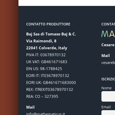
CONTATTO PRODUTTORE
CONTA
Baj Sas di Tomaso Baj & C.
Via Raimondi, 8
Cesare
22041 Colverde, Italy
PIVA IT: 03678970132
Mail
UK VAT: GB461671683
cesare
EIN US: 98-1788425
EORI IT: IT03678970132
ISCRIZ
EORI UK: GB461671683000
Nome
REX: ITREXIT03678970132
REA: CO – 327395
Mail
Email
info@mathematicus.it