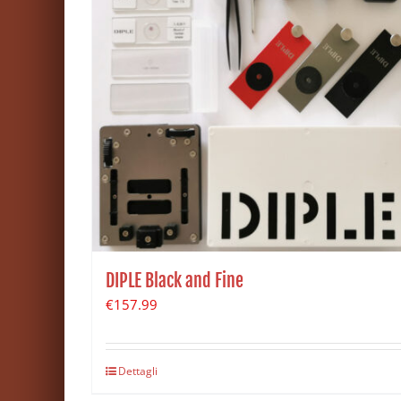
DIPLE Black and Fine
€
157.99
Dettagli