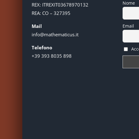
Nome
REX: ITREXIT03678970132
REA: CO – 327395
Mail
Email
info@mathematicus.it
Telefono
Acce
+39 393 8035 898