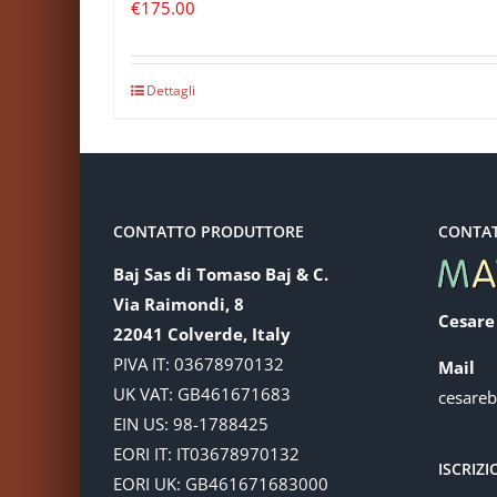
€
175.00
Dettagli
CONTATTO PRODUTTORE
CONTA
Baj Sas di Tomaso Baj & C.
Via Raimondi, 8
Cesare
22041 Colverde, Italy
PIVA IT: 03678970132
Mail
UK VAT: GB461671683
cesare
EIN US: 98-1788425
EORI IT: IT03678970132
ISCRIZ
EORI UK: GB461671683000