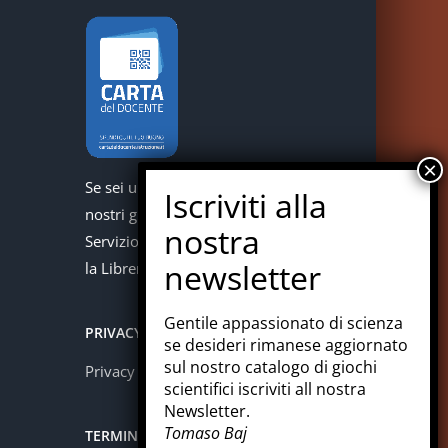
Se sei un docente puoi acquistare i
nostri giochi con la carta del docente.
Servizio offerto in collaborazione con
la Libreria Colosi di Messina.
Gentile appassionato di scienza
PRIVACY
se desideri rimanese aggiornato
sul nostro catalogo di giochi
Privacy policy
scientifici iscriviti all nostra
Newsletter.
Tomaso Baj
TERMINI E CONDIZIONI