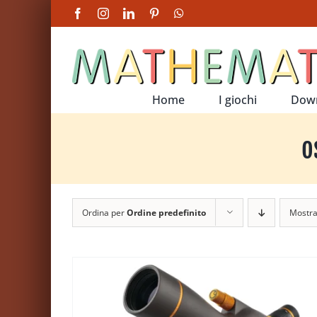
Salta
Facebook
Instagram
LinkedIn
Pinterest
WhatsApp
al
contenuto
Home
I giochi
Dow
o
Ordina per
Ordine predefinito
Mostr