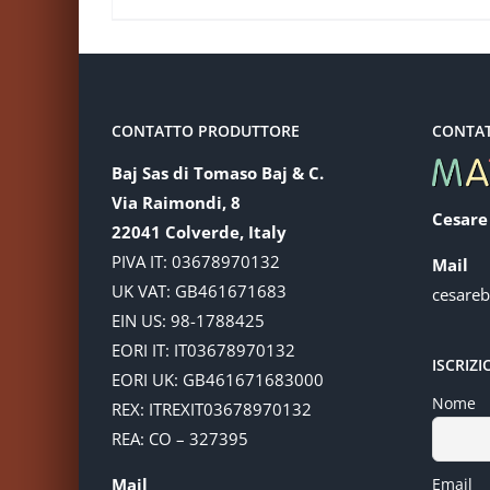
CONTATTO PRODUTTORE
CONTA
Baj Sas di Tomaso Baj & C.
Via Raimondi, 8
Cesare
22041 Colverde, Italy
PIVA IT: 03678970132
Mail
UK VAT: GB461671683
cesare
EIN US: 98-1788425
EORI IT: IT03678970132
ISCRIZ
EORI UK: GB461671683000
Nome
REX: ITREXIT03678970132
REA: CO – 327395
Mail
Email