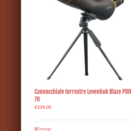
Cannocchiale terrestre Levenhuk Blaze PRO
70
€
339.00
Dettagli