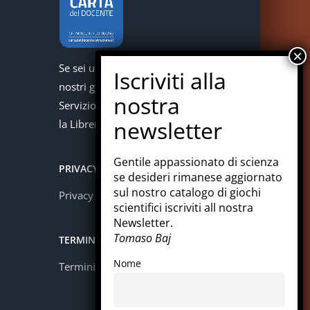
Se sei un docente puoi acquistare i
nostri giochi con la carta del docente.
Servizio offerto in collaborazione con
la Libreria Colosi di Messina.
Gentile appassionato di scienza
PRIVACY
se desideri rimanese aggiornato
sul nostro catalogo di giochi
Privacy policy
scientifici iscriviti all nostra
Newsletter.
Tomaso Baj
TERMINI E CONDIZIONI
Nome
Termini e condizioni