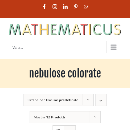
Salta
Facebook
Instagram
LinkedIn
Pinterest
WhatsApp
al
contenuto
Vai a...
nebulose colorate
Ordina per
Ordine predefinito
Mostra
12 Prodotti