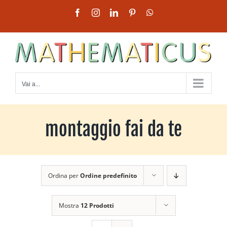
Salta
Facebook
Instagram
LinkedIn
Pinterest
WhatsApp
al
contenuto
Vai a...
montaggio fai da te
Ordina per
Ordine predefinito
Mostra
12 Prodotti