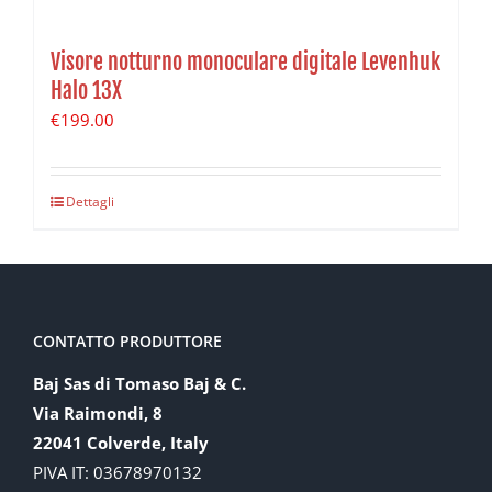
Visore notturno monoculare digitale Levenhuk
Halo 13X
€
199.00
Dettagli
CONTATTO PRODUTTORE
Baj Sas di Tomaso Baj & C.
Via Raimondi, 8
22041 Colverde, Italy
PIVA IT: 03678970132