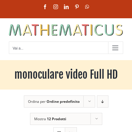
Salta
Facebook
Instagram
LinkedIn
Pinterest
WhatsApp
al
contenuto
Vai a...
monoculare video Full HD
Ordina per
Ordine predefinito
Mostra
12 Prodotti