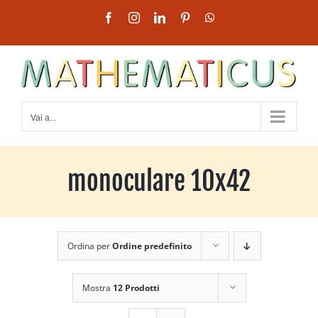
Salta
Facebook
Instagram
LinkedIn
Pinterest
WhatsApp
al
contenuto
Vai a...
monoculare 10x42
Ordina per
Ordine predefinito
Mostra
12 Prodotti