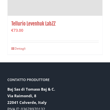
Tellurio Levenhuk LabZZ
€
73.00
Dettagli
CONTATTO PRODUTTORE
Baj Sas di Tomaso Baj & C.
Via Raimondi, 8
22041 Colverde, Italy
PIVA IT: 03678970132