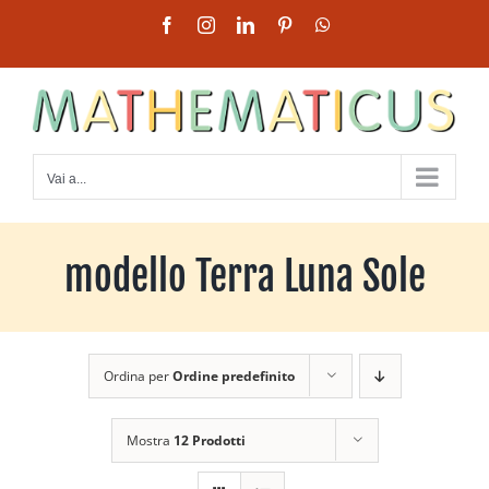
Salta
Facebook
Instagram
LinkedIn
Pinterest
WhatsApp
al
contenuto
Vai a...
modello Terra Luna Sole
Ordina per
Ordine predefinito
Mostra
12 Prodotti